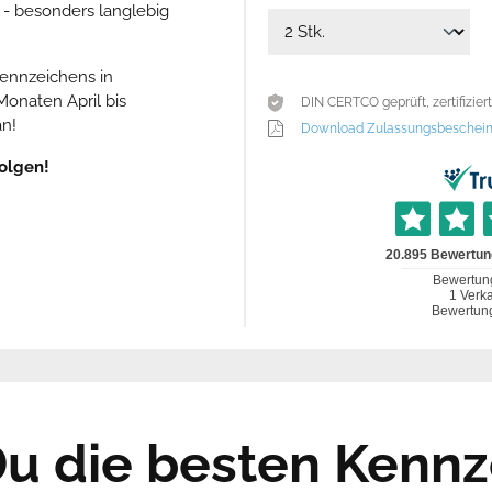
n - besonders langlebig
kennzeichens in
onaten April bis
DIN CERTCO geprüft, zertifizie
an!
Download Zulassungsbeschein
olgen!
 Du die besten Kennz