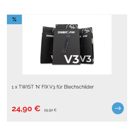
%
1 x TWIST ’N‘ FIX V3 für Blechschilder
24,90 €
29,90 €