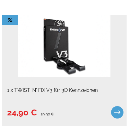
%
1 x TWIST ’N‘ FIX V3 für 3D Kennzeichen
24,90 €
29,90 €