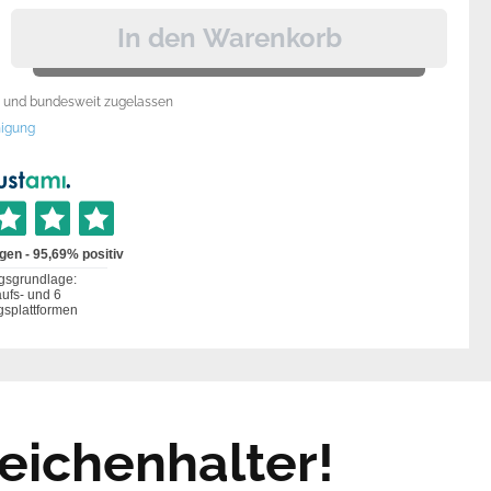
In den Warenkorb
rt und bundesweit zugelassen
igung
eichenhalter!