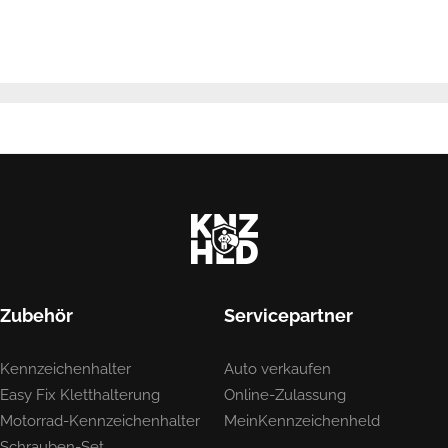
Zubehör
Servicepartner
Kennzeichenhalter
Auto verkaufen
Easy Fix Kletthalterung
Online-Zulassung
Motorrad-Kennzeichenhalter
MeinKennzeichenheld
Schrauben-Set