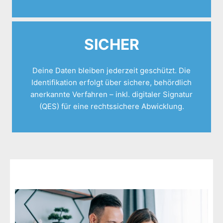
SICHER
Deine Daten bleiben jederzeit geschützt. Die
Identifikation erfolgt über sichere, behördlich
anerkannte Verfahren – inkl. digitaler Signatur
(QES) für eine rechtssichere Abwicklung.