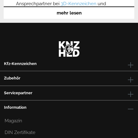
Ansprechpartner bei
3D-Kennzeichen
und
Nummernschildern
aller Art. Mit den grünen
mehr lesen
Modellen ergänzen wir unser Sortiment und
erlauben Dir einen noch flexibleren Umgang mit
Deinem Kfz.
Wann dürfen grüne Kennzeichen
genutzt werden und welche Vorteile
bieten sie?
Kfz-Kennzeichen
Grüne Kfz-Schilder sind für verschiedene Arten
von Nutzfahrzeugen gedacht. Wenn
Zubehör
beispielsweise Autos und Transporter einen
ganz bestimmten Arbeitszweck erfüllen und
nur für diesen eingesetzt werden, kannst Du sie
Servicepartner
mit einem grünen Kennzeichen ausstatten. Die
betreffenden Fahrzeuge sind komplett von der
Information
Kfz-Steuer befreit.
Magazin
Für das
Führen eines solchen Nummernschildes
in grüner Farbe
sind zum
Beispiel Fahrzeuge
DIN Zertifikate