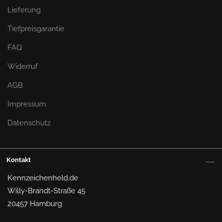
des Winterdienstes sowie der Forst- und
Lieferung
Landwirtschaft berechtigt. Pkws, Traktoren,
Anhänger und Zugmaschinen (mit Ausnahme
Tiefpreisgarantie
von Sattelschleppern) können zu den
begünstigten Fahrzeugen zählen. Autos für den
FAQ
Winterdienst, Rettungsfahrzeuge aller Art
Widerruf
(Feuerwehr, Kranken- und Behindertentransport),
Katastrophenschutz und Luftschutz kommen
AGB
ebenso infrage wie Fahrzeuge für Hilfsgüter von
Hilfsorganisationen.
Impressum
Außerdem können Baufahrzeuge wie
Datenschutz
Gabelstapler und weitere Arbeitsmaschinen
genehmigt werden, sofern diese eine
Geschwindigkeit von mehr als 20 km/h
Kontakt
erreichen. Transporttanker für Milchprodukte wie
Molke, Rahm und Magermilch sind ebenfalls
Kennzeichenheld.de
befreiungswürdig. Die letzte Gruppe sind
Willy-Brandt-Straße 45
Kraftfahrzeuge, die in den Diensten von Vereinen
20457 Hamburg
und Sportlern stehen oder den Wohnraum einer
Berufsgruppe darstellen. Hierzu zählen