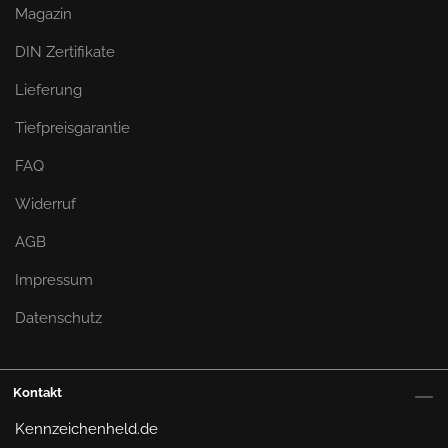
Magazin
Minimalismus mit Klettsystem für 3D & Alu
DIN Zertifikate
In unserem Shop findest du die
Klett-
Kennzeichenhalter
Klettmax für Aluschilder und
Lieferung
EASY FIX für 3D Kennzeichen. Sie präsentieren
Tiefpreisgarantie
dein Kennzeichen in einer schicken, rahmenlosen
Optik und sind im Handumdrehen montiert. Der
FAQ
verwendete Klebstoff ist lackfreundlich und lässt
sich ohne Rückstände entfernen.
Widerruf
Witterungsbeständig: Hält Wind, Wasser,
AGB
Frost und Hitze stand
Impressum
Optisch ansprechend: Rahmenlos für einen
cleanen Look
Datenschutz
Einfache Montage: Ohne Bohren oder
Schrauben
Zertifiziert: Erfüllt alle STVZO-Anforderungen
Kontakt
Übrigens:
Die Klett-Varianten eignen sich ideal
Kennzeichenheld.de
für
kurze Kennzeichen
, da sie flexibel sind und