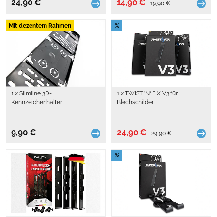
24,90 €
14,90 €
19,90 €
Mit dezentem Rahmen
%
1 x Slimline 3D-
1 x TWIST ’N‘ FIX V3 für
Kennzeichenhalter
Blechschilder
9,90 €
24,90 €
29,90 €
%