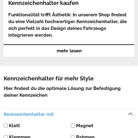
Kennzeichenhalter kaufen
Funktionalität trifft Ästhetik: In unserem Shop findest
du eine Vielzahl hochwertiger Kennzeichenhalter, die
sich perfekt in das Design deines Fahrzeugs
integrieren werden.
Bestelle eine rahmenlose, moderne
mehr lesen
Befestigungsmethode via Klett bzw. Magnetsystem oder
einen der eleganten Klassiker mit Schrauben – was auch
immer du wählst: Eine einfache Montage und sicherer
Halt sind garantiert.
Kennzeichenhalter für mehr Style
Hier findest du die optimale Lösung zur Befestigung
deiner Kennzeichen
Kennzeichenhalter mit
Klett
Magnet
Klemmen
Rahmen