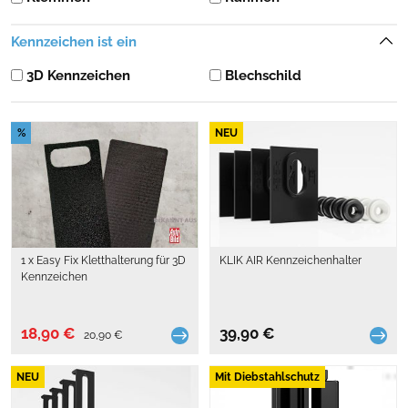
Kennzeichen ist ein
3D Kennzeichen
Blechschild
%
NEU
1 x Easy Fix Kletthalterung für 3D
KLIK AIR Kennzeichenhalter
Kennzeichen
18,90 €
39,90 €
20,90 €
NEU
Mit Diebstahlschutz