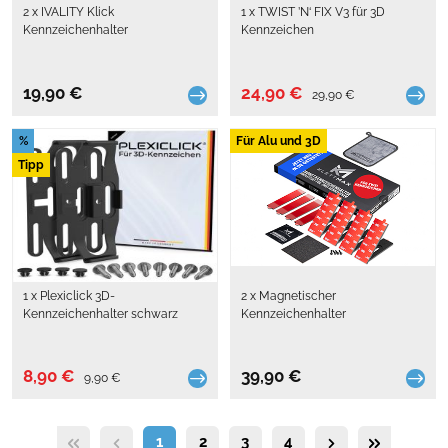
2 x IVALITY Klick
1 x TWIST ’N‘ FIX V3 für 3D
Kennzeichenhalter
Kennzeichen
19,90 €
24,90 €
29,90 €
%
Für Alu und 3D
Tipp
1 x Plexiclick 3D-
2 x Magnetischer
Kennzeichenhalter schwarz
Kennzeichenhalter
8,90 €
39,90 €
9,90 €
1
2
3
4