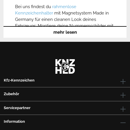
Bei uns findest du
rahmenlose
Kennzeichenhalter
mit Magnetsystem Made in
Germany für einen cleanen Look deines
Fahrzeugs: Montiere deine Nummernschilder mit
IVALITY, ohne zu bohren, in unter 60 Sekunden
mehr lesen
und überzeuge dich vom sicheren Halt selbst bei
Höchstgeschwindigkeiten.
Praktisch:
Du kannst deine Nummernschildhalter
werkzeugfrei
an der Stoßstange befestigen und
rückstandslos wieder entfernen
;
ideal für
Saisonfahrzeuge sowie Wechsel- und
Kfz-Kennzeichen
Showkennzeichen
Zubehör
Zuverlässig:
Mit den weltweit stärksten
Neodym
Magneten und dem 3M Klebeband ist dein
Servicepartner
Kennzeichen selbst bei Geschwindigkeiten von
bis zu 350 km/h gesichert; kein Verrutschen auch
bei starkem Wind und Regen
Information