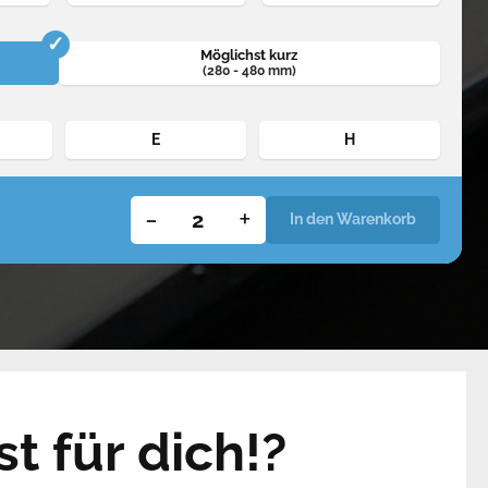
Möglichst kurz
(280 - 480 mm)
E
H
-
+
In den Warenkorb
t für dich!?