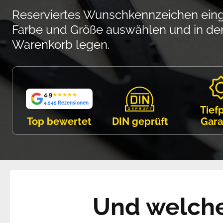
Reserviertes Wunschkennzeichen ein
Farbe und Größe auswählen und in de
Warenkorb legen.
4,9
★
★
★
★
★
4.545 Rezensionen
Tief
Top bewertet
DIN geprüft
Gara
Und welches