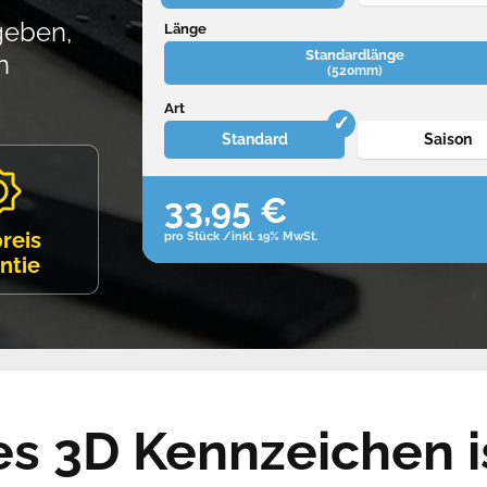
geben,
Länge
Standardlänge
n
(520mm)
Art
Standard
Saison
33,95 €
preis
pro Stück /inkl. 19% MwSt.
ntie
 3D Kennzeichen is