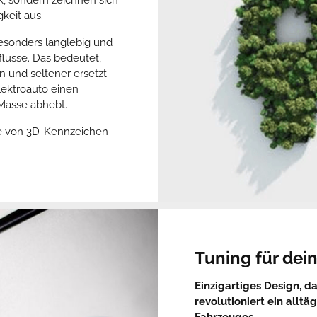
keit aus.
esonders langlebig und
flüsse. Das bedeutet,
n und seltener ersetzt
lektroauto einen
 Masse abhebt.
ile von 3D-Kennzeichen
Tuning für dei
Einzigartiges Design, d
revolutioniert ein allt
Fahrzeuges.