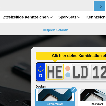
Zweizeilige Kennzeichen
Spar-Sets
Kennzeich
Tiefpreis-Garantie!
Gib hier deine Kombination ei
HE
HE
LD
LD
1
1
Design
schwarz matt
hochglanz