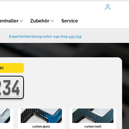
enhalter
Zubehör
Service
Expertenberatung unter 040 609 433 234
n:
234
234
carbon glanz
carbon matt