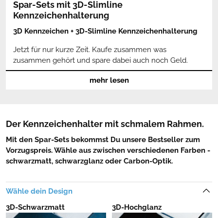
Spar-Sets mit 3D-Slimline
Kennzeichenhalterung
3D Kennzeichen + 3D-Slimline Kennzeichenhalterung
Jetzt für nur kurze Zeit. Kaufe zusammen was
zusammen gehört und spare dabei auch noch Geld.
Die 3D-Slimline Kennzeichenhalterung wurde speziell
mehr lesen
für 3D Kennzeichen entwickelt und erfreut sich seit
Markteinführung einer immer größeren Beliebtheit. In
den Spar-Sets kannst Du die Anzahl an Kennzeichen und
Halterungen selber bestimmen.
Der Kennzeichenhalter mit schmalem Rahmen.
Mit den Spar-Sets bekommst Du unsere Bestseller zum
Wir bieten unsere beliebtesten Produkte jetzt als Spar-
Vorzugspreis. Wähle aus zwischen verschiedenen Farben -
Paket an.
schwarzmatt, schwarzglanz oder Carbon-Optik.
Wähle dein Design
3D-Schwarzmatt
3D-Hochglanz