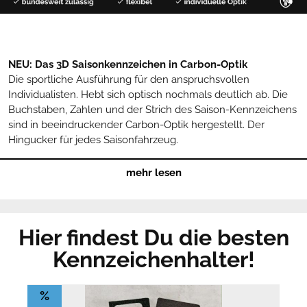
NEU: Das 3D Saisonkennzeichen in Carbon-Optik
Die sportliche Ausführung für den anspruchsvollen
Individualisten. Hebt sich optisch nochmals deutlich ab. Die
Buchstaben, Zahlen und der Strich des Saison-Kennzeichens
sind in beeindruckender Carbon-Optik hergestellt. Der
Hingucker für jedes Saisonfahrzeug.
Sportliches Design trifft Hightech-Kunststoff: Das
mehr lesen
Saisonkennzeichen
für Sommer- und Winterfahrzeuge
überzeugt durch eine beeindruckende Optik, Nachhaltigkeit
und eine einfache Montage. Die prägnante Saison-Kennung
ist dank UV-Beständigkeit - ebenso wie die Platine und die
Hier findest Du die besten
Lettern - besonders langlebig und pflegeleicht.
Kennzeichenhalter!
Hinweis:
Die voreingestellte Gültigkeit des 3D
Saisonkennzeichens in Carbon-Optik erlaubt die Nutzung des
%
Fahrzeugs in den Monaten April bis Oktober. Passe den