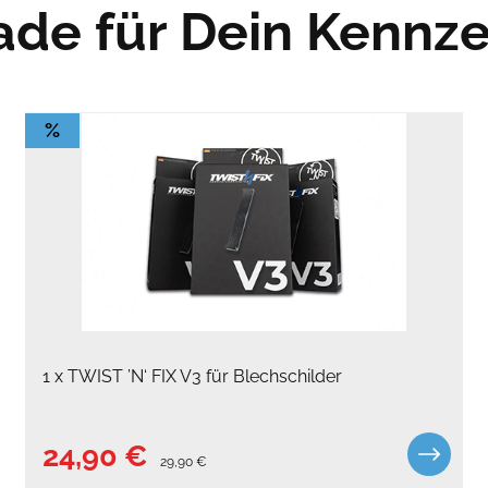
de für Dein Kennz
%
1 x TWIST ’N‘ FIX V3 für Blechschilder
24,90 €
29,90 €