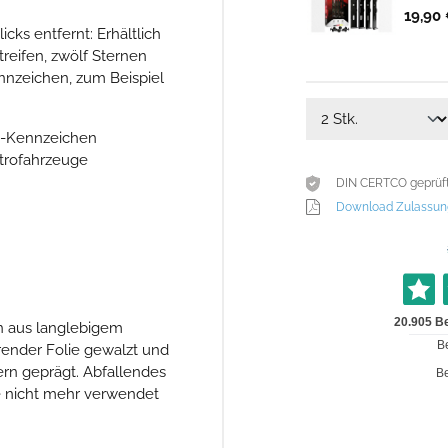
19,90 
ks entfernt: Erhältlich
treifen, zwölf Sternen
nnzeichen, zum Beispiel
H-Kennzeichen
ktrofahrzeuge
DIN CERTCO geprüft,
Download Zulassun
n aus langlebigem
erender Folie gewalzt und
rn geprägt. Abfallendes
e nicht mehr verwendet