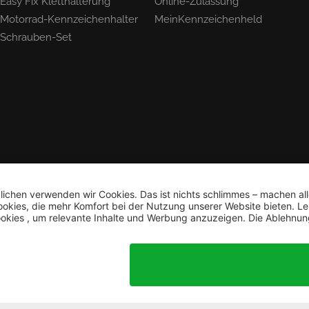
Easy Fix Kletthalterung
Online-Zulassung
Motorrad-Kennzeichenhalter
MeinKennzeichenheld
Schrauben-Set
Bestellung widerrufen