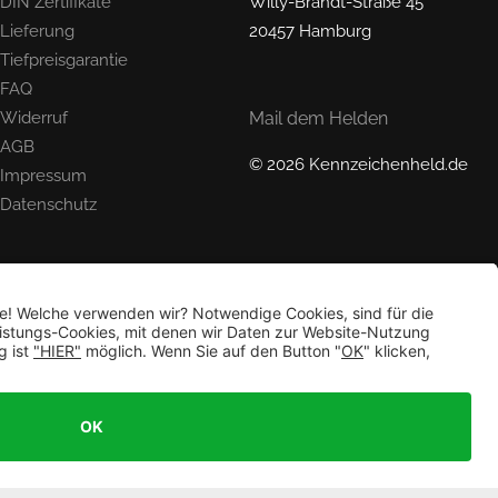
DIN Zertifikate
Willy-Brandt-Straße 45
Lieferung
20457 Hamburg
Tiefpreisgarantie
FAQ
Widerruf
Mail dem Helden
AGB
© 2026 Kennzeichenheld.de
Impressum
Datenschutz