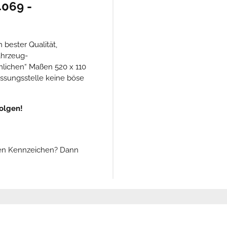
4069
-
n bester Qualität,
ahrzeug-
mlichen“ Maßen 520 x 110
assungsstelle keine böse
olgen!
ren Kennzeichen? Dann