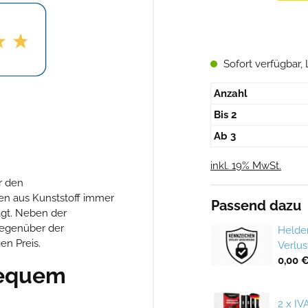
Sofort verfügbar, L
Anzahl
Bis
2
Ab
3
inkl. 19% MwSt.
r den
n aus Kunststoff immer
Passend dazu
agt. Neben der
gegenüber der
Helde
en Preis.
Verlu
0,00 €
bequem
2 x IV