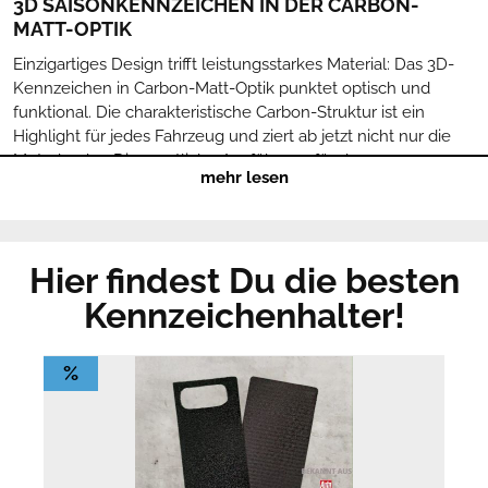
3D SAISONKENNZEICHEN IN DER CARBON-
MATT-OPTIK
Einzigartiges Design trifft leistungsstarkes Material: Das 3D-
Kennzeichen in Carbon-Matt-Optik punktet optisch und
funktional. Die charakteristische Carbon-Struktur ist ein
Highlight für jedes Fahrzeug und ziert ab jetzt nicht nur die
Motorhaube. Die sportliche Ausführung für den
mehr lesen
anspruchsvollen Individualisten. Hebt sich optisch nochmals
deutlich ab. Die Buchstaben, Zahlen und der Strich des
Saison-Kennzeichens sind in beeindruckender Carbon-Optik
hergestellt. Der Hingucker für jedes Saisonfahrzeug.
Hier findest Du die besten
Sportliches Design trifft Hightech-Kunststoff: Das
Kennzeichenhalter!
Saisonkennzeichen für Sommer- und Winterfahrzeuge
überzeugt durch eine beeindruckende Optik, Nachhaltigkeit
und eine einfache Montage. Die prägnante Saison-Kennung
%
ist dank UV-Beständigkeit - ebenso wie die Platine und die
Lettern - besonders langlebig und pflegeleicht.