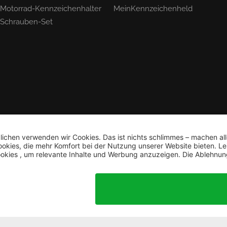
Motorrad-Kennzeichenhalter
MeinKennzeichenheld
Schrauben-Set
Bestellung widerrufen