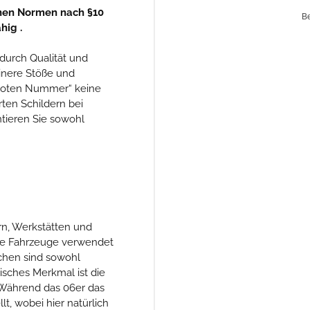
enen Normen nach §10
hig .
durch Qualität und
inere Stöße und
 „roten Nummer“ keine
ten Schildern bei
tieren Sie sowohl
N
rn, Werkstätten und
re Fahrzeuge verwendet
chen sind sowohl
isches Merkmal ist die
. Während das 06er das
t, wobei hier natürlich