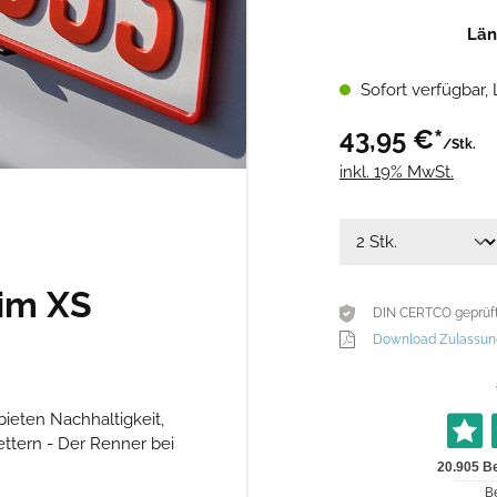
Län
Sofort verfügbar, L
43,95 €*
/Stk.
inkl. 19% MwSt.
im XS
DIN CERTCO geprüft,
Download Zulassun
ieten Nachhaltigkeit,
ettern - Der Renner bei