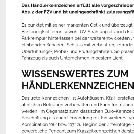
Das Händlerkennzeichen erfüllt alle vorgeschrieb
Abs. 2 der FZV und ist uneingeschränkt zulassungsfä
Es punktet mit seiner markanten Optik und überzeugt 
Beständigkeit, denn sowohl UV-Strahlung als auch kle
Parkrempler hinterlassen bei der weiterentwickelten
bleibenden Schäden. Schluss mit verbeulten, korrodier
Überführungs-, Probe- und Prüfungsfahrten. So präsen
Fahrzeug als auch Unternehmen in bestem Licht.
WISSENSWERTES ZUM
HÄNDLERKENNZEICHE
Das „rote Kennzeichen“ ist Autohäusern, Kfz-Herstelle
ähnlichen Betrieben vorbehalten und kann für mehre
werden. Im Gegensatz zum klassischen Euro-Kennzei
Beschriftung als auch Umrandung rot. Ein weiteres typ
Kombination "06" bzw. "07" zu Beginn der Ziffernfolge
gewerbliche Pendant zum Kurzzeitkennzeichen darstell