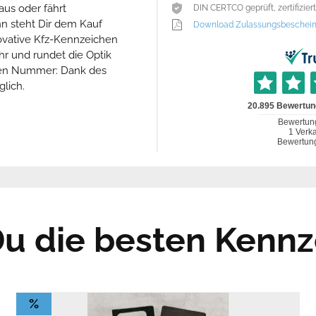
us oder fährt
DIN CERTCO geprüft, zertifizie
nn steht Dir dem Kauf
Download Zulassungsbeschein
ovative Kfz-Kennzeichen
ehr und rundet die Optik
eren Nummer: Dank des
lich.
 Du die besten Kennz
%