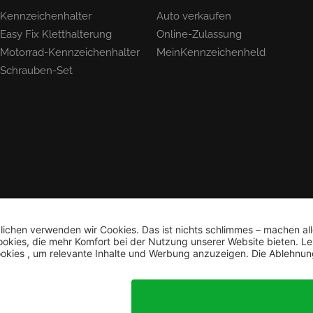
Kennzeichenhalter
Auto verkaufen
Easy Fix Kletthalterung
Online-Zulassung
Motorrad-Kennzeichenhalter
MeinKennzeichenheld
Schrauben-Set
Bestellung widerrufen