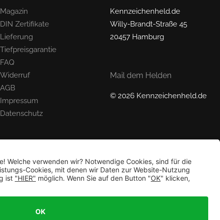
Magazin
Kennzeichenheld.de
DIN Zertifikate
Willy-Brandt-Straße 45
Lieferung
20457 Hamburg
Tiefpreisgarantie
FAQ
Widerruf
Mail dem Helden
AGB
© 2026 Kennzeichenheld.de
Impressum
Datenschutz