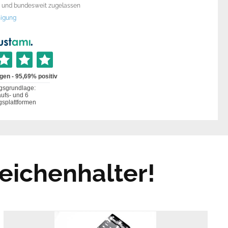
rt und bundesweit zugelassen
igung
eichenhalter!