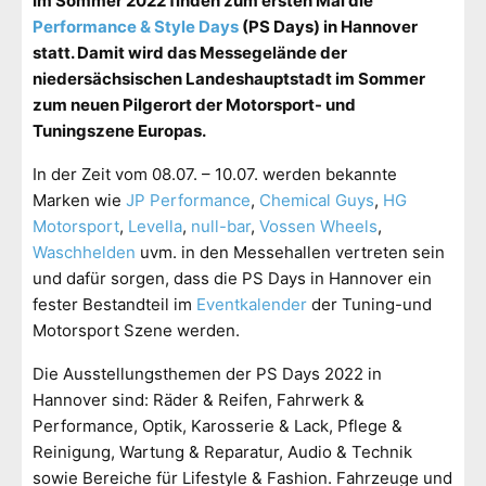
Im Sommer 2022 finden zum ersten Mal die
Performance & Style Days
(PS Days) in Hannover
statt. Damit wird das Messegelände der
niedersächsischen Landeshauptstadt im Sommer
zum neuen Pilgerort der Motorsport- und
Tuningszene Europas.
In der Zeit vom 08.07. – 10.07. werden
bekannte
Marken wie
JP Performance
,
Chemical Guys
,
HG
Motorsport
,
Levella
,
null-bar
,
Vossen Wheels
,
Waschhelden
uvm. in den Messehallen vertreten sein
und dafür sorgen, dass die PS Days in Hannover ein
fester Bestandteil im
Eventkalender
der Tuning-und
Motorsport Szene werden.
Die Ausstellungsthemen der PS Days 2022 in
Hannover sind: Räder & Reifen, Fahrwerk &
Performance, Optik, Karosserie & Lack, Pflege &
Reinigung, Wartung & Reparatur, Audio & Technik
sowie Bereiche für Lifestyle & Fashion. Fahrzeuge und