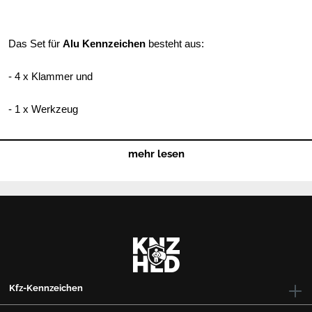
Das Set für
Alu Kennzeichen
besteht aus:
- 4 x Klammer und
- 1 x Werkzeug
mehr lesen
✅
100% legal mit der FZV Erweiterung, keine Probleme mit
TÜV und Beamten
✅ Die einzigen konformen, magnetischen Kennzeichenhalter auf
dem Markt
✅ Als kleiner Nebeneffekt ist dein Kennzeichen auch noch vor
Diebstahl abgesichert
Kfz-Kennzeichen