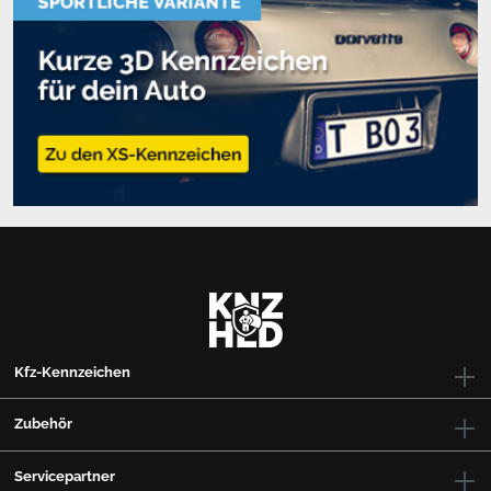
zusätzlichen Papieraufwand. Du musst lediglich eine
geringe Amtsgebühr entrichten, die jedoch auch beim
regulären Kennzeichen-Wechsel (Alu gegen Alu) anfällt.
Sollte der Wechsel des Nummernschildes anstehen und
auch eine neue Kennung gewünscht sein, empfehlen
wir Dir, die Wunschkombination aus
Unterscheidungszeichen des Verwaltungsbezirks und
Erkennungsnummer vorher beim Amt abzufragen.
Wir
erfüllen Dir jeden Wunsch und liefern Dir rasch die
neuen Kennzeichen, die dann zur Siegelung müssen,
nach Hause.
Das DIN CERTCO für die Zulassungsstellen – Prüf- und
Überwachungszeichen:
Kfz-Kennzeichen
1M-Registernummer 1M11055/31 und 1M11056/30
2M-Registernummer 2M11403/11
Zubehör
Die Vorgaben zum Zustand, den Eigenschaften und dem
Anbringungsort von Kennzeichen werden in § 10 der
Servicepartner
Fahrzeug-Zulassungsverordnung (FZV) geregelt.
Hier