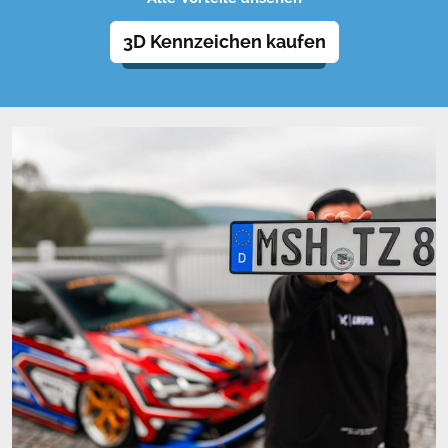
Du legst bei Deinem Fahrzeug Wert auf Qualität? Dann bist
3D Kennzeichen kaufen
Du bei uns richtig! Flexibel und biegsam wirst Du Dein neues
Kennzeichen kaum wiedererkennen.
Montage in 5 Minuten
Die Zeit des mühsamen Anschraubens ist vorbei: mit Hilfe
des einzigartigen Montagesystems wird die Befestigung des
Kennzeichens zum Kinderspiel.
Langlebigkeit
Dank der durchgefärbten Lettern behalten 3D Kennzeichen
ihre schwarze Farbe bis in die Ewigkeit.
Lebenslange Garantie*
Das 3D-Kennzeichen hält, was es verspricht. Darum geben
wir Dir eine lebenslange Garantie auf die Beschriftungsfarbe
(*ausgenommen Version: Hochglanz und Carbon Optik).