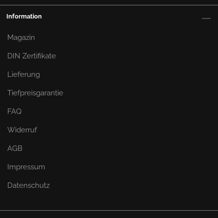
erfüllen die 3D-Kennzeichen von Kennzeichenheld
Information
alle Vorgaben.
Das DIN CERTO Zertifikat kannst Du zur
Kontrolle frei abrufen.
Magazin
DIN Zertifikate
Lieferung
Tiefpreisgarantie
FAQ
Widerruf
AGB
Impressum
Datenschutz