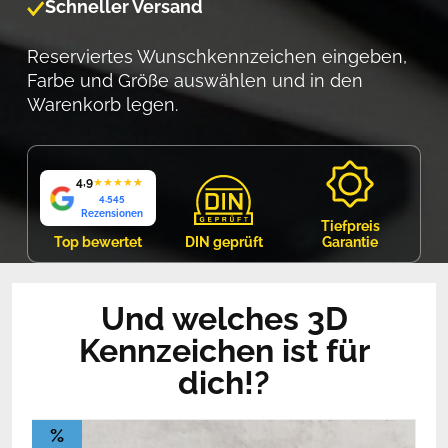
Schneller Versand
Reserviertes Wunschkennzeichen eingeben,
Farbe und Größe auswählen und in den
Warenkorb legen.
4,9
★
★
★
★
★
4.545
Rezensionen
Tiefpreis
Top bewertet
DIN geprüft
Garantie
Und welches 3D
Kennzeichen ist für
dich!?
%