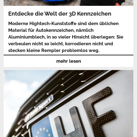
Details siehe
FAQ
.
Entdecke die Welt der 3D Kennzeichen
Moderne Hightech-Kunststoffe sind dem üblichen
Material für Autokennzeichen, nämlich
Aluminiumblech, in so vieler Hinsicht überlegen: Sie
verbeulen nicht so leicht, korrodieren nicht und
stecken kleine Rempler problemlos weg.
mehr lesen
Du möchtest ein Kfz-Kennzeichen kaufen, das sich von
der Masse abhebt? Dann wird Dir das Nummernschild im
einzigartigen 3D-Look gefallen! Und es überzeugt nicht
nur optisch: Die runden, weichen Kanten des
Kennzeichens ermöglichen eine angenehme Montage –
Schnitte und Kratzer gehören mit dem Kunststoff-Schild
der Vergangenheit an.
Eine normgerechte Alternative mit überlegener
Technologie: das hochwertige Kfz-Kennzeichen aus
Kunststoff ist geprüft und zertifiziert. Unabhängige
akkreditierte Prüfungsinstitute bestätigen, dass das