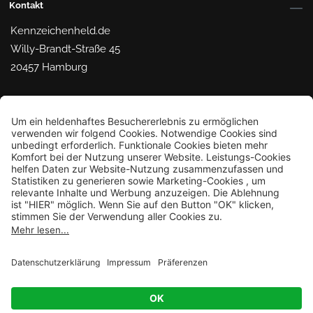
Kontakt
Kennzeichenheld.de
Willy-Brandt-Straße 45
20457 Hamburg
Mail dem Helden
© 2026 Kennzeichenheld.de
Bestellung widerrufen