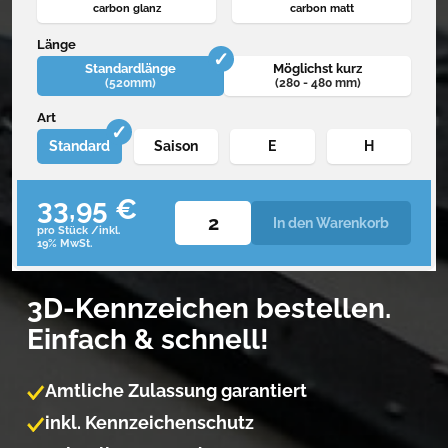
carbon glanz
carbon matt
Länge
Standardlänge
Möglichst kurz
(520mm)
(280 - 480 mm)
Art
Standard
Saison
E
H
33,95 €
In den Warenkorb
pro Stück /inkl.
19% MwSt.
3D-Kennzeichen bestellen.
Einfach & schnell!
Amtliche Zulassung garantiert
inkl. Kennzeichenschutz