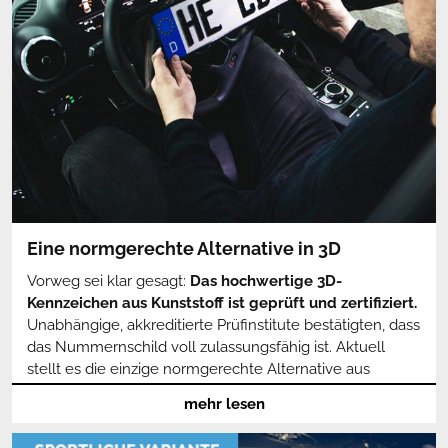
Wir informieren Dich über die visuellen Möglichkeiten,
Materialeigenschaften und
Vorteile im Vergleich zu
Blechschildern
und über den Umweltaspekt. Bei 3D-
Kennzeichen aus Kunststoff werden nicht nur
Materialien, sondern auch Verfahren angewandt, die die
Produkte
hochwertig und langlebig
machen.
Gleichzeitig
sehen sie gut aus und setzen auf
Nachhaltigkeit
. Überzeuge Dich selbst von den
3D-
Autoschildern
und werte den Wagen auf.
Eine normgerechte Alternative in 3D
Vorweg sei klar gesagt:
Das hochwertige 3D-
Kennzeichen aus Kunststoff ist geprüft und zertifiziert.
Unabhängige, akkreditierte Prüfinstitute bestätigten, dass
das Nummernschild voll zulassungsfähig ist. Aktuell
stellt es die einzige normgerechte Alternative aus
Hightech-Kunststoff zum alten Blechschild in
mehr lesen
Deutschland dar. Ein Upgrade zum besseren
Kennzeichen bedeutet für den Fahrzeughalter keinen