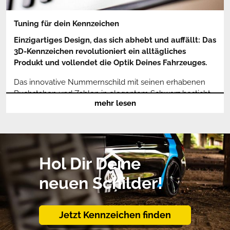
Tuning für dein Kennzeichen
Einzigartiges Design, das sich abhebt und auffällt: Das
3D-Kennzeichen revolutioniert ein alltägliches
Produkt und vollendet die Optik Deines Fahrzeuges.
Das innovative Nummernschild mit seinen erhabenen
Buchstaben und Zahlen in elegantem Schwarz besticht
mehr lesen
als Alternative zum Kennzeichen aus Blech durch
Elastizität und Beständigkeit kleinere Schläge und
Rempler, die ein Aluschild für immer verformen, steckt
das Kunststoff-Kennzeichen ohne bleibende Spuren
weg. Die Grundplatte und die 3D-Lettern sind im
Hol Dir Deine
Material durchgefärbt.
neuen Schilder!
Während die dünne Farbschicht des alten Kennzeichens
bei jeder gründlichen Reinigung angegriffen und mit der
Zeit schwach und blass wird, bleibt das 3D-Kennzeichen
Jetzt Kennzeichen finden
dauerhaft schön und pflegefreundlich.